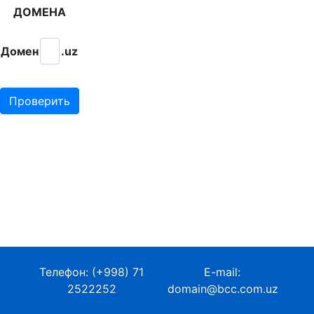
ДОМЕНА
Домен
.uz
Телефон: (+998) 71
E-mail:
2522252
domain@bcc.com.uz